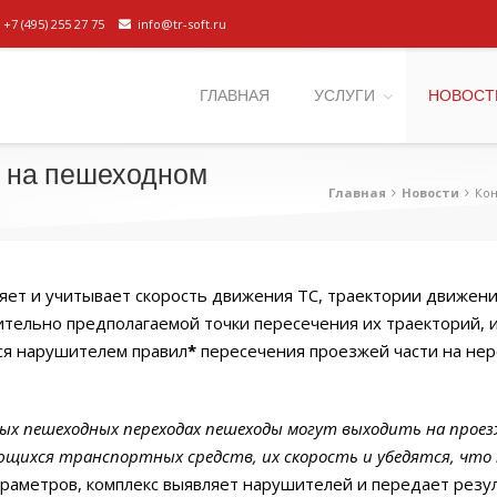
+7 (495) 255 27 75
info@tr-soft.ru
ГЛАВНАЯ
УСЛУГИ
НОВОСТ
 на пешеходном
Главная
Новости
Кон
яет и учитывает скорость движения ТС, траектории движени
тельно предполагаемой точки пересечения их траекторий, и
ся нарушителем правил
*
пересечения проезжей части на не
емых пешеходных переходах пешеходы могут выходить на проез
ихся транспортных средств, их скорость и убедятся, что пе
раметров, комплекс выявляет нарушителей и передает резу