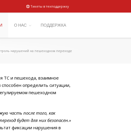
Тикеты в техподдержку
И
О НАС
ПОДДЕРЖКА
троль нарушений на пешеходном переходе
я ТС и пешехода, взаимное
 способен определить ситуации,
регулируемом пешеходном
жую часть после того, как
реход будет для них безопасен.»
льтат фиксации нарушения в