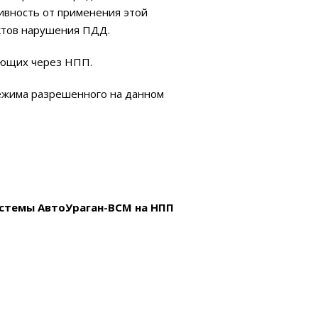
тивность от применения этой
актов нарушения ПДД.
ающих через НПП.
режима разрешенного на данном
истемы АвтоУраган-ВСМ на НПП