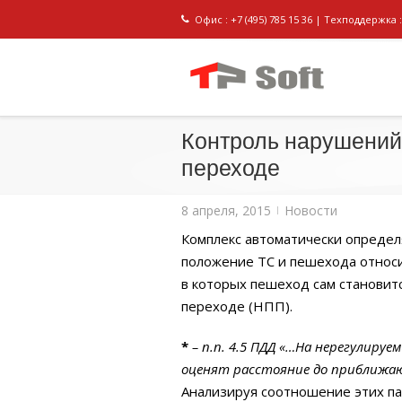
Офис : +7 (495) 785 15 36 | Техподдержка : 
Контроль нарушений
переходе
8 апреля, 2015
Новости
|
Комплекс автоматически определ
положение ТС и пешехода относи
в которых пешеход сам становит
переходе (НПП).
*
– п.п. 4.5 ПДД «…На нерегулиру
оценят расстояние до приближающ
Анализируя соотношение этих па